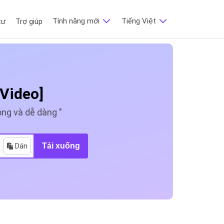
Tính năng mới
Tiếng Việt
tư
Trợ giúp
 Video]
ng và dễ dàng "
Dán
Tải xuống