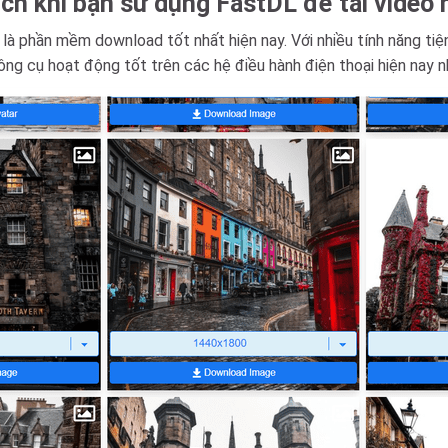
ích khi bạn sử dụng FastDL để tải video
à phần mềm download tốt nhất hiện nay. Với nhiều tính năng tiện 
ông cụ hoạt động tốt trên các hệ điều hành điện thoại hiện nay 