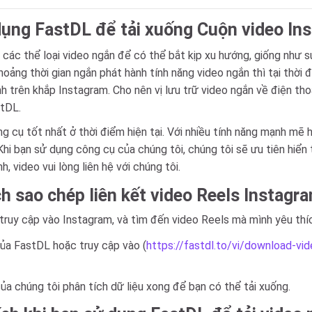
ng FastDL để tải xuống Cuộn video In
 các thể loại video ngắn để có thể bắt kịp xu hướng, giống như 
ảng thời gian ngắn phát hành tính năng video ngắn thì tại thời đ
h trên khắp Instagram. Cho nên vị lưu trữ video ngắn về điện tho
stDL.
cụ tốt nhất ở thời điểm hiện tại. Với nhiều tính năng mạnh mẽ hỗ
hi bạn sử dụng công cụ của chúng tôi, chúng tôi sẽ ưu tiên hiển 
h, video vui lòng liên hệ với chúng tôi.
h sao chép liên kết video Reels Instagra
n truy cập vào Instagram, và tìm đến video Reels mà mình yêu thí
của FastDL hoặc truy cập vào (
https://fastdl.to/vi/download-vi
a chúng tôi phân tích dữ liệu xong để bạn có thể tải xuống.