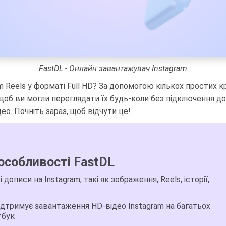
FastDL - Онлайн завантажувач Instagram
am Reels у форматі Full HD? За допомогою кількох простих
, щоб ви могли переглядати їх будь-коли без підключення 
о. Почніть зараз, щоб відчути це!
особливості FastDL
описи на Instagram, такі як зображення, Reels, історії,
ідтримує завантаження HD-відео Instagram на багатьох
тбук