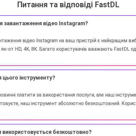
Питання та відповіді FastDL
ля завантаження відео Instagram?
нтаження відео Instagram на ваш пристрій є найкращим в
 як-от HD, 4K, 8K. Багато користувачів вважають FastDL о
я цього інструменту?
повинні платити за використання послуги, але наш інстру
ристовуєте, наш інструмент абсолютно безкоштовний. Кори
ли використовується безкоштовно?