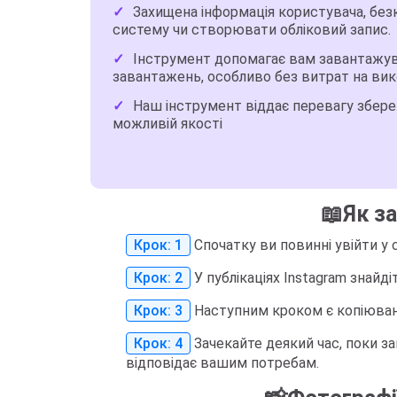
Захищена інформація користувача, без
систему чи створювати обліковий запис.
Інструмент допомагає вам завантажува
завантажень, особливо без витрат на вик
Наш інструмент віддає перевагу збер
можливій якості
📖Як з
Крок: 1
Спочатку ви повинні увійти у с
Крок: 2
У публікаціях Instagram знайд
Крок: 3
Наступним кроком є ​​копіюва
Крок: 4
Зачекайте деякий час, поки з
відповідає вашим потребам.