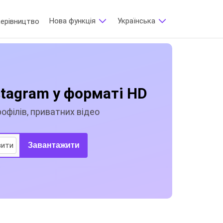
Нова функція
Українська‬
керівництво
stagram у форматі HD
офілів, приватних відео
вити
Завантажити