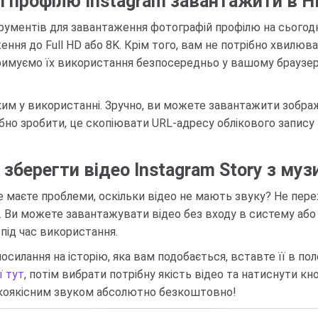
ї профілю Instagram завантажити в H
трументів для завантаження фотографій профілю на сьогод
ння до Full HD або 8K. Крім того, вам не потрібно хвилюва
римуємо їх використання безпосередньо у вашому браузері
ким у використанні. Зручно, ви можете завантажити зобра
рібно зробити, це скопіювати URL-адресу облікового запису
 зберегти відео Instagram Story з му
але маєте проблеми, оскільки відео не мають звуку? Не п
. Ви можете завантажувати відео без входу в систему або 
під час використання.
осилання на історію, яка вам подобається, вставте її в по
ї тут
, потім вибрати потрібну якість відео та натиснути 
сокоякісним звуком абсолютно безкоштовно!