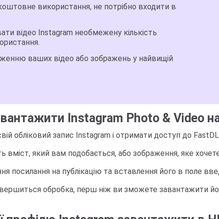
коштовне використання, не потрібно входити в
ти відео Instagram необмежену кількість
ористання.
еженню ваших відео або зображень у найвищій
авантажити Instagram Photo & Video на
вій обліковий запис Instagram і отримати доступ до FastDL.
іть вміст, який вам подобається, або зображення, яке хоче
ння посилання на публікацію та вставлення його в поле вв
авершиться обробка, перш ніж ви зможете завантажити йог