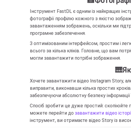
📸Фотографі
Інструмент FastDL є одним із найкращих інс
фотографії профілю кожного з якістю зображе
завантаженням зображень, оскільки ми підт
програмне забезпечення.
З оптимізованим інтерфейсом, простим і лег
всього за кілька кліків. Головне, що вам пот
могли завантажити потрібні зображення.
🎹Як
Хочете завантажити відео Instagram Story, 
виправити, виконавши кілька простих кроків
забезпечуючи абсолютну безпеку інформації 
Спосіб зробити це дуже простий: скопіюйте п
можете перейти до
завантажити відео історі
інструмент, ви отримаєте відео Story із ви