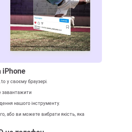
 iPhone
to у своєму браузері.
те завантажити
едення нашого інструменту.
о, або ви можете вибрати якість, яка