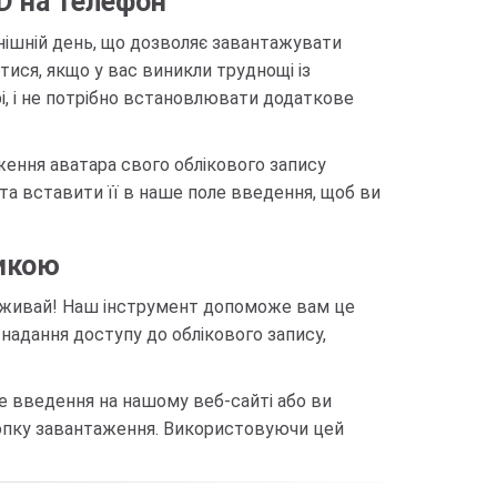
D на телефон
нішній день, що дозволяє завантажувати
тися, якщо у вас виникли труднощі із
, і не потрібно встановлювати додаткове
ження аватара свого облікового запису
 та вставити її в наше поле введення, щоб ви
зикою
ереживай! Наш інструмент допоможе вам це
надання доступу до облікового запису,
ле введення на нашому веб-сайті або ви
кнопку завантаження. Використовуючи цей