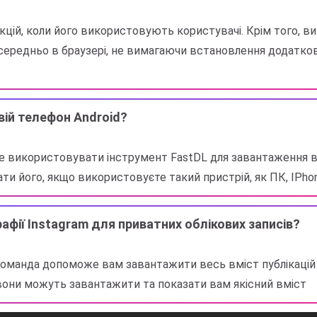
ій, коли його використовують користувачі. Крім того, ви
осередньо в браузері, не вимагаючи встановлення додатк
вій телефон Android?
е використовувати інструмент FastDL для завантаження від
 його, якщо використовуєте такий пристрій, як ПК, IPhon
фії Instagram для приватних облікових записів?
оманда допоможе вам завантажити весь вміст публікацій в
я, вони можуть завантажити та показати вам якісний вміст