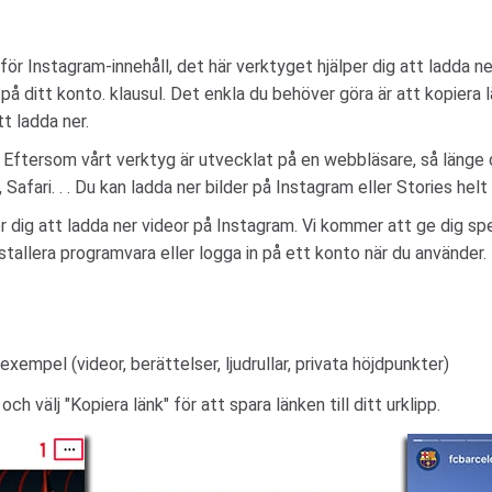
för Instagram-innehåll, det här verktyget hjälper dig att ladda n
å ditt konto. klausul. Det enkla du behöver göra är att kopiera län
t ladda ner.
? Eftersom vårt verktyg är utvecklat på en webbläsare, så läng
ri. . . Du kan ladda ner bilder på Instagram eller Stories helt 
dig att ladda ner videor på Instagram. Vi kommer att ge dig speci
stallera programvara eller logga in på ett konto när du använder.
exempel (videor, berättelser, ljudrullar, privata höjdpunkter)
och välj "Kopiera länk" för att spara länken till ditt urklipp.