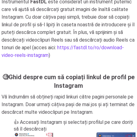
Instrumentul
FastDL
este considerat un instrument puternic
care vă ajută să descărcați gratuit imagini de înaltă calitate
Instagram. Cu doar câțiva pași simpli, trebuie doar să copiați
linkul de profil și să-l lipiți în caseta noastră de introducere și îl
puteți descărca complet gratuit. În plus, vă sprijinim și să
descărcați videoclipuri Reels sau să descărcați audio Reels ca
tonuri de apel (acces aici:
https://fastdl.to/ro/download-
video-reels-instagram
)
🧐Ghid despre cum să copiați linkul de profil pe
Instagram
Vă îndrumăm să obțineți rapid linkuri către pagini personale pe
Instagram. Doar urmați câțiva pași de mai jos și ați terminat de
descărcat multe videoclipuri pe Instagram.
👍 Accesați Instagram și selectați profilul pe care doriți
să îl descărcați