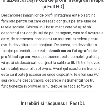
👨‍💻Descărcați Poza de profil Instagram [Rapid
și Full HD]
Descărcarea imaginilor de profil Instagram este o sarcină
familiară pentru cei care creează conținut pe site-urile de
rețele sociale. Găsirea unui instrument care vă ajută să
descărcați tot conținutul de pe Instagram, cum ar fi avatarele,
este, de asemenea, considerat un asistent excelent pentru
dvs. în dezvoltarea de conținut. De aceea, am dezvoltat o
funcție puternică, care este
descărcarea fotografiei de
profil Instagram
. Acest instrument este complet gratuit și
vă ajută să descărcați conținut la calitate 8k fără a fi nevoie
să instalați niciun alt software. Avantajul acestui instrument
este că îl puteți accesa pe orice dispozitiv, telefon sau PC
sau versiune descărcabilă, deoarece instrumentul nostru
funcționează în browser și nu trebuie să facă software.
Întrebări și răspunsuri FastDL