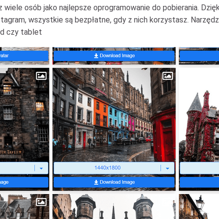
z wiele osób jako najlepsze oprogramowanie do pobierania. Dzi
nstagram, wszystkie są bezpłatne, gdy z nich korzystasz. Narzę
id czy tablet