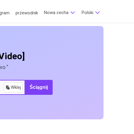
Nowa cecha
Polski‎
agram
przewodnik
 Video]
wo "
Wklej
Ściągnij