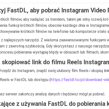
j FastDL, aby pobrać Instagram Video 
ótkich filmów, aby nadążać za trendem, takim jak silny rozwój kr
ienia funkcji krótkich filmów, obecnie każdego dnia w Instagram
echowywanie krótkich filmów na telefonie lub komputerze stało 
 z najlepszych narzędzi. Z wieloma zaawansowanymi funkcjami w
am z zawrotną szybkością. Gdy skorzystasz z naszego narzędzia
procesu pobierania wystąpią błędy w obrazach lub filmach, skont
 skopiować link do filmu Reels Instagram
zejdź do Instagram, znajdź swój ulubiony film Reels i skopiuj lin
 Reels w FastDL lub dostępu (
https://fastdl.to/pl/download-vi
nasz serwer zakończy analizę danych i będziesz mógł je pobrać.
ające z używania FastDL do pobierania 