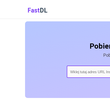
Fast
DL
Pobier
Pob