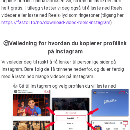
og lime den inn i inndataboksen vår, så kan du laste den ned
helt gratis. I tillegg støtter vi deg også til å laste ned Reels-
videoer eller laste ned Reels-lyd som ringetoner (tilgang her:
https://fastdl.to/no/download-video-reels-instagram
)
🧐Veiledning for hvordan du kopierer profillink
på Instagram
Vi veileder deg til raskt å få lenker til personlige sider på
Instagram. Bare følg de få trinnene nedenfor, og du er ferdig
med å laste ned mange videoer på Instagram.
👍 Gå til Instagram og velg profilen du vil laste ned