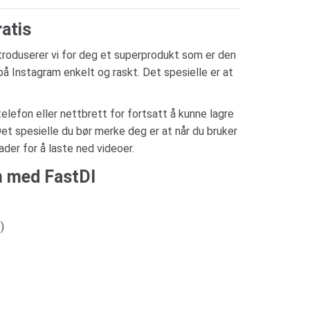
atis
ntroduserer vi for deg et superprodukt som er den
å Instagram enkelt og raskt. Det spesielle er at
telefon eller nettbrett for fortsatt å kunne lagre
 Det spesielle du bør merke deg er at når du bruker
der for å laste ned videoer.
m med FastDl
o
)