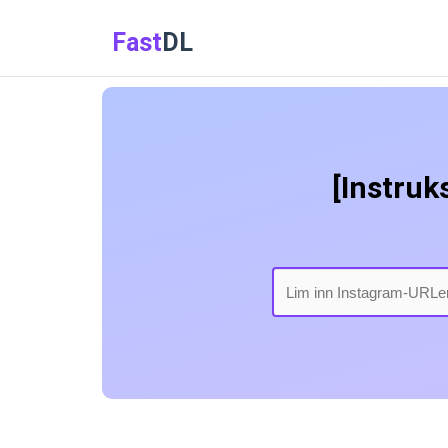
Fast
DL
[Instruk