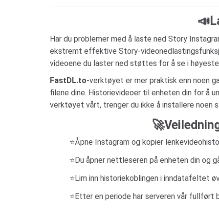
📣L
Har du problemer med å laste ned Story Instagram
ekstremt effektive Story-videonedlastingsfunksjo
videoene du laster ned støttes for å se i høyeste 
FastDL.to
-verktøyet er mer praktisk enn noen gan
filene dine. Historievideoer til enheten din for å 
verktøyet vårt, trenger du ikke å installere noen
🚀Veilednin
⭐Åpne Instagram og kopier lenkevideohisto
⭐Du åpner nettleseren på enheten din og går
⭐Lim inn historiekoblingen i inndatafeltet ø
⭐Etter en periode har serveren vår fullført b