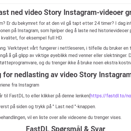
ast ned video Story Instagram-videoer gr
? Er du bekymret for at den vil gå tapt etter 24 timer? I dag i
nen på Instagram, som hjelper deg å laste ned historievideoer p
kvalitet, for eksempel full HD.
g. Verktøyet vårt fungerer i nettleseren, i tilfelle du bruker en 
unngå å gå glipp av viktige øyeblikk med venner eller slektninger.
 støtteprogramvare, og du trenger ikke å bruke noen ekstra kostna
g for nedlasting av video Story Instagra
riene fra Instagram
 til FastDL.to eller klikker på denne lenken(
https://fastdl.to/n
verst på siden og trykk på " Last ned "-knappen.
ehandlingen, vil en liste over alle videoene du trenger vises.
FastDL Spørsmål & Svar