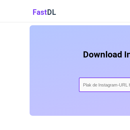
Fast
DL
Download In