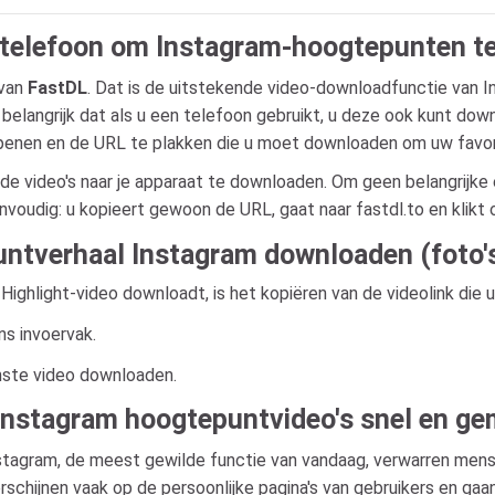
e telefoon om Instagram-hoogtepunten t
 van
FastDL
. Dat is de uitstekende video-downloadfunctie van 
 belangrijk dat als u een telefoon gebruikt, u deze ook kunt do
penen en de URL te plakken die u moet downloaden om uw favor
de video's naar je apparaat te downloaden. Om geen belangrijk
envoudig: u kopieert gewoon de URL, gaat naar fastdl.to en klik
tverhaal Instagram downloaden (foto's
Highlight-video downloadt, is het kopiëren van de videolink die 
ns invoervak.
nste video downloaden.
nstagram hoogtepuntvideo's snel en ge
tagram, de meest gewilde functie van vandaag, verwarren mense
chijnen vaak op de persoonlijke pagina's van gebruikers en gaan