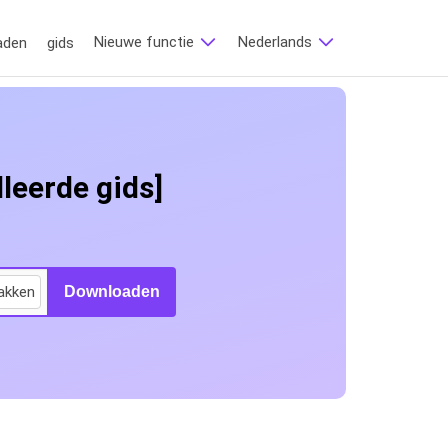
Nieuwe functie
Nederlands
aden
gids
leerde gids]
akken
Downloaden