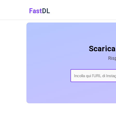
Fast
DL
Scarica
Ris