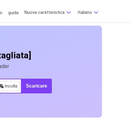
Nuova caratteristica
Italiano
to
guida
agliata]
ader
Incolla
Scaricare