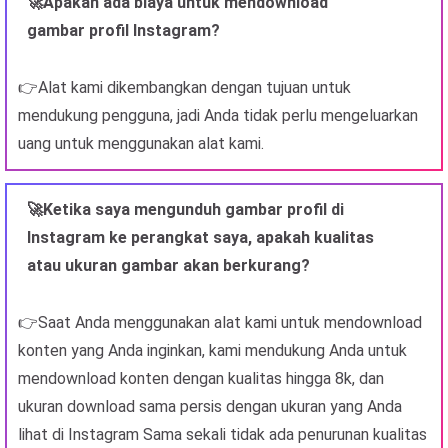
🚀Apakah ada biaya untuk mendownload
gambar profil Instagram?
👉Alat kami dikembangkan dengan tujuan untuk
mendukung pengguna, jadi Anda tidak perlu mengeluarkan
uang untuk menggunakan alat kami.
🚀Ketika saya mengunduh gambar profil di
Instagram ke perangkat saya, apakah kualitas
atau ukuran gambar akan berkurang?
👉Saat Anda menggunakan alat kami untuk mendownload
konten yang Anda inginkan, kami mendukung Anda untuk
mendownload konten dengan kualitas hingga 8k, dan
ukuran download sama persis dengan ukuran yang Anda
lihat di Instagram Sama sekali tidak ada penurunan kualitas