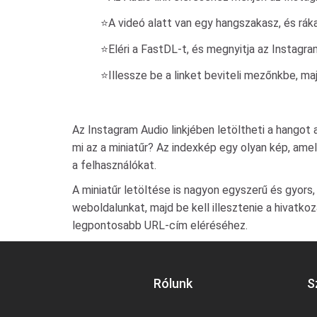
⭐A videó alatt van egy hangszakasz, és rák
⭐Eléri a FastDL-t, és megnyitja az Instagra
⭐Illessze be a linket beviteli mezőnkbe, m
Az Instagram Audio linkjében letöltheti a hangot
mi az a miniatűr? Az indexkép egy olyan kép, amel
a felhasználókat.
A miniatűr letöltése is nagyon egyszerű és gyors, 
weboldalunkat, majd be kell illesztenie a hivatkoz
legpontosabb URL-cím eléréséhez.
Rólunk
S