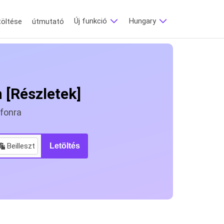
Új funkció
Hungary
töltése
útmutató
 [Részletek]
fonra
Beilleszt
Letöltés