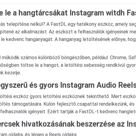
e le a hangtárcsákat Instagram witdh Fa
s telepítése nélkül? A FastDL egy hatékony eszköz, amely segít
pítené az alkalmazást. Az eszközt a felhasználók igényeinek me
e kedvenc hanganyagát. A hanganyag letöltésének előnye, hogy b
l működik számos különböző böngészőben, például: Chrome, Safari
őségben töltse le a hangot, a letöltési sebesség rendkívül gyors
k kezelje.
egyszerű és gyors Instagram Audio Reels
öltési eszköz gyors letöltési eszköznek tekinthető. Mert esz
ltés támogatására. Külön fejlesztő csapattal rendelkezünk, és 
 felhasználók igényeit. Ezért tartják a FastDL-t kedvenc hangle
rcsek hivatkozásának beszerzése az I
am oldalra, és lépjen a Reels oldalra