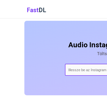
Fast
DL
Audio Insta
Tölt