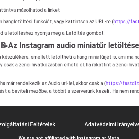
attintva másolhatod a linket
m hangletöltési funkciót, vagy kattintson az URL-re (
https://fas
ajd a letöltéshez nyomja meg a Letöltés gombot.
📝Az Instagram audio miniatűr letöltése
 a készülékére, emellett letöltheti a hang miniatűrjét is, ami m
y csak a zenei hivatkozásban érhető el, ha rákattint a zenei hiv
ha már rendelkezik az Audio url-lel, akkor csak a (
https://fastdl.
ást a beviteli mezőbe, a többit a szerverünk kezeli . Ha nem rende
zolgáltatási Feltételek
Adatvédelmi Irányelv
We are not affiliated with Instagram or Meta.