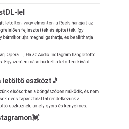
stDL-lel
 letölteni vagy elmenteni a Reels hangjait az
gfelelően fejlesztették és építették, így
ármikor újra meghallgathatja, és beállíthatja
, Opera. . ., Ha az Audio Instagram hangletöltő
. Egyszerűen másolnia kell a letölteni kívánt
 letöltő eszközt️🎵
közünk elsősorban a böngészőben működik, és nem
sok éves tapasztalattal rendelkezünk a
töltő eszköznek, amely gyors és kényelmes.
nstagramon💓