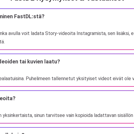
aminen FastDL:stä?
nka avulla voit ladata Story-videoita Instagramista, sen lisäksi, 
tä.
eoiden tai kuvien laatu?
laatuisina. Puhelimeen tallennetut yksityiset videot eivät ole v
deoita?
ksinkertaista, sinun tarvitsee vain kopioida ladattavan sisällön li