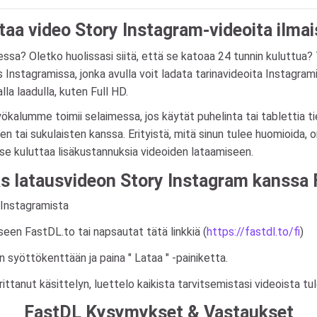
taa video Story Instagram-videoita ilmai
ssa? Oletko huolissasi siitä, että se katoaa 24 tunnin kuluttua
Instagramissa, jonka avulla voit ladata tarinavideoita Instagramis
a laadulla, kuten Full HD.
ökalumme toimii selaimessa, jos käytät puhelinta tai tablettia t
ien tai sukulaisten kanssa. Erityistä, mitä sinun tulee huomioida,
itse kuluttaa lisäkustannuksia videoiden lataamiseen.
s latausvideon Story Instagram kanssa 
 Instagramista
seen FastDL.to tai napsautat tätä linkkiä (
https://fastdl.to/fi
)
an syöttökenttään ja paina " Lataa " -painiketta.
tanut käsittelyn, luettelo kaikista tarvitsemistasi videoista tul
FastDL Kysymykset & Vastaukset