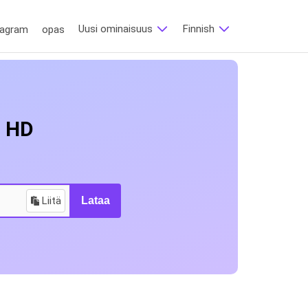
Uusi ominaisuus
Finnish
tagram
opas
m HD
Liitä
Lataa