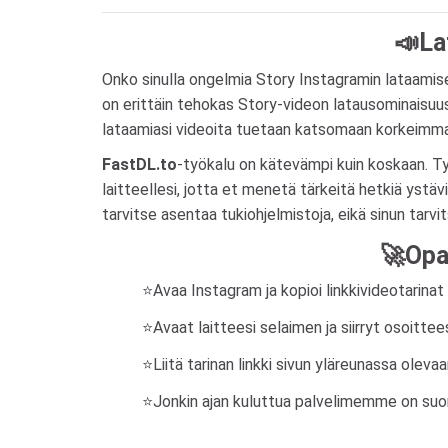
📣La
Onko sinulla ongelmia Story Instagramin lataamise
on erittäin tehokas Story-videon latausominaisuus 
lataamiasi videoita tuetaan katsomaan korkeimmall
FastDL.to
-työkalu on kätevämpi kuin koskaan. Ty
laitteellesi, jotta et menetä tärkeitä hetkiä ystäv
tarvitse asentaa tukiohjelmistoja, eikä sinun tarv
🚀Opa
⭐Avaa Instagram ja kopioi linkkivideotarinat
⭐Avaat laitteesi selaimen ja siirryt osoittee
⭐Liitä tarinan linkki sivun yläreunassa oleva
⭐Jonkin ajan kuluttua palvelimemme on suorit