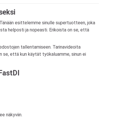
seksi
? Tänään esittelemme sinulle supertuotteen, joka
ta helposti ja nopeasti. Erikoista on se, että
iedostojen tallentamiseen. Tarinavideoita
 on se, että kun käytät työkaluamme, sinun ei
FastDl
ee näkyviin.